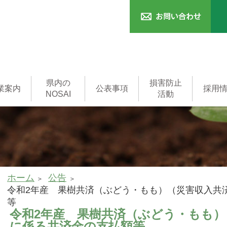
県内の
損害防止
業案内
公表事項
採用
NOSAI
活動
済
本支所
一般事務職
済
共済
済
制度
用語集
家畜診療所
家畜診療所
(獣医師)
ホーム
公告
令和2年産 果樹共済（ぶどう・もも）（災害収入共
等
令和2年産 果樹共済（ぶどう・もも）
に係る共済金の支払額等