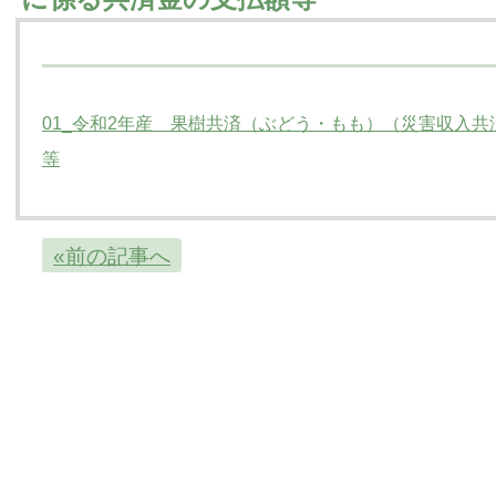
01_令和2年産 果樹共済（ぶどう・もも）（災害収入
等
«前の記事へ