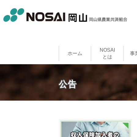
NOSAI
ホーム
事
とは
農作物共
家畜共済
果樹共済
畑作物共
園芸施設
建物共済
農機具共
収入保険
NOSAI
公告