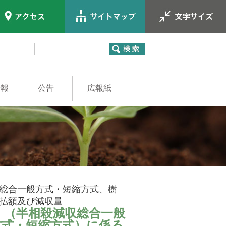
情報
公告
広報紙
員
職員
総合一般方式・短縮方式、樹
払額及び減収量
）（半相殺減収総合一般
方式・短縮方式）に係る