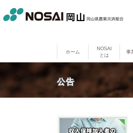
NOSAI
ホーム
事
とは
農作物共
家畜共済
果樹共済
畑作物共
園芸施設
建物共済
農機具共
収入保険
NOSAI
公告