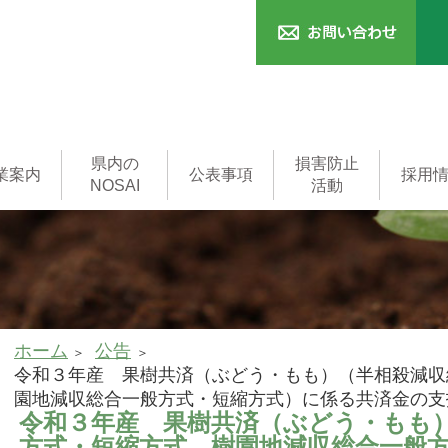
県内の
損害防止
業案内
公表事項
採用
NOSAI
活動
済
本支所
一般事務職
済
共済
済
制度
用語集
家畜診療所
家畜診療所
(獣医師)
ホーム
公告
令和３年産 果樹共済（ぶどう・もも）（半相殺減収
園地減収総合一般方式・短縮方式）に係る共済金の支
令和３年産 果樹共済（ぶどう・もも
方式・短縮方式、樹園地減収総合一般