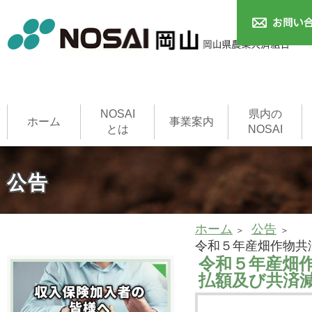
NOSAI
県内の
ホーム
事業案内
とは
NOSAI
農作物共済
本支所
家畜共済
果樹共済
畑作物共済
園芸施設共済
建物共済
農機具共済
収入保険制度
NOSAI用語集
家畜診療所
公告
ホーム
公告
令和５年産畑作物共
令和５年産畑
払額及び共済