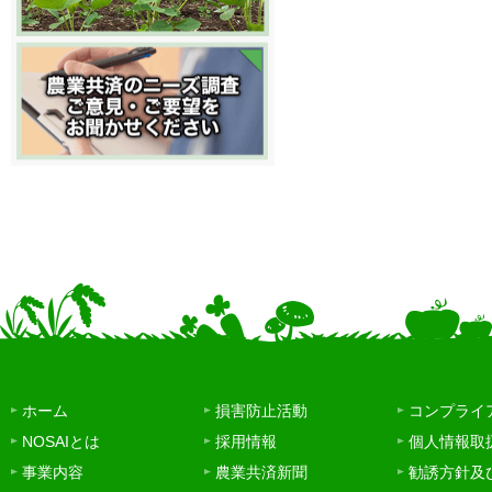
ホーム
損害防止活動
コンプライ
NOSAIとは
採用情報
個人情報取
事業内容
農業共済新聞
勧誘方針及