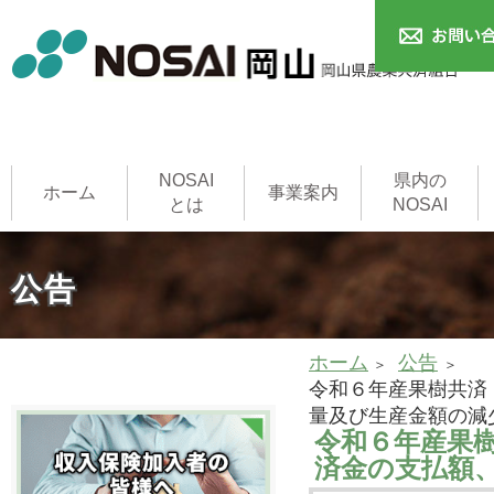
NOSAI
県内の
ホーム
事業案内
とは
NOSAI
農作物共済
本支所
家畜共済
果樹共済
畑作物共済
園芸施設共済
建物共済
農機具共済
収入保険制度
NOSAI用語集
家畜診療所
公告
ホーム
公告
令和６年産果樹共済
量及び生産金額の減
令和６年産果
済金の支払額