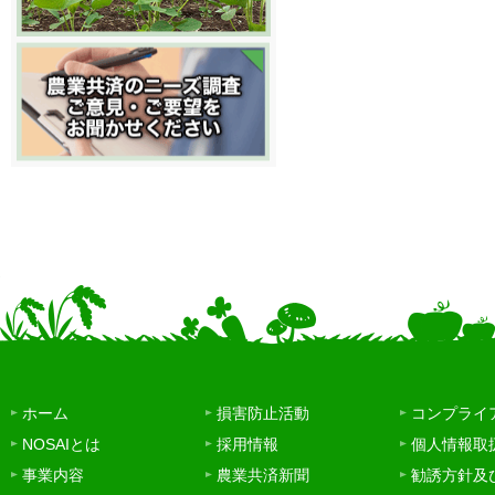
ホーム
損害防止活動
コンプライ
NOSAIとは
採用情報
個人情報取
事業内容
農業共済新聞
勧誘方針及