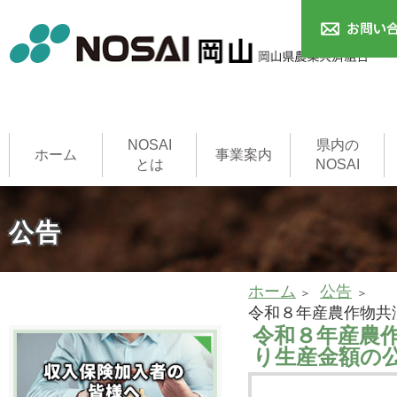
NOSAI
県内の
ホーム
事業案内
とは
NOSAI
農作物共済
本支所
家畜共済
果樹共済
畑作物共済
園芸施設共済
建物共済
農機具共済
収入保険制度
NOSAI用語集
家畜診療所
公告
ホーム
公告
令和８年産農作物共
令和８年産農
り生産金額の