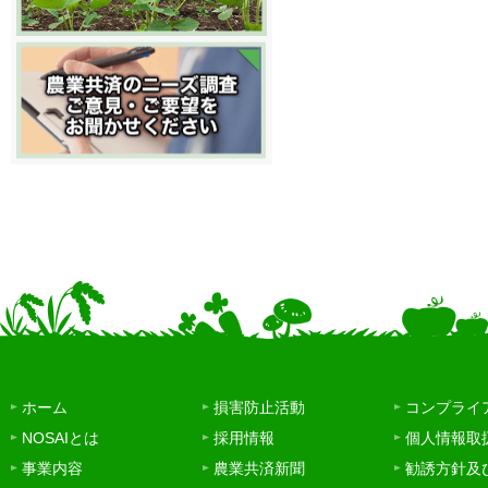
ホーム
損害防止活動
コンプライ
NOSAIとは
採用情報
個人情報取
事業内容
農業共済新聞
勧誘方針及