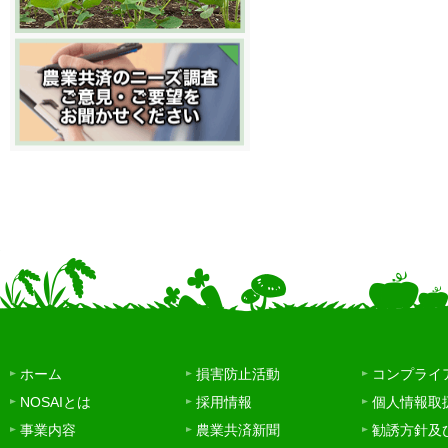
ホーム
損害防止活動
コンプライ
NOSAIとは
採用情報
個人情報取
事業内容
農業共済新聞
勧誘方針及