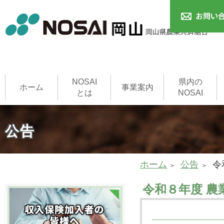
NOSAI
県内の
ホーム
事業案内
とは
NOSAI
農作物共済
本支所
家畜共済
果樹共済
畑作物共済
園芸施設共済
建物共済
農機具共済
収入保険制度
NOSAI用語集
家畜診療所
公告
ホーム
公告
令
令和８年度 