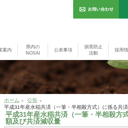
県内の
損害防止
業案内
公表事項
採用
NOSAI
活動
済
本支所
一般事務職
済
共済
済
制度
用語集
家畜診療所
家畜診療所
(獣医師)
ホーム
公告
平成31年産水稲共済（一筆・半相殺方式）に係る共
平成31年産水稲共済（一筆・半相殺方
額及び共済減収量