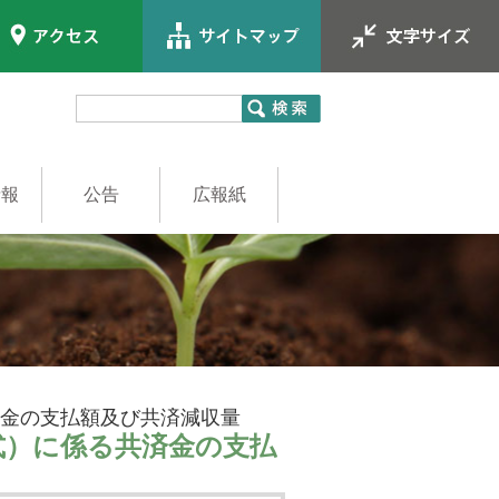
情報
公告
広報紙
員
職員
済金の支払額及び共済減収量
式）に係る共済金の支払