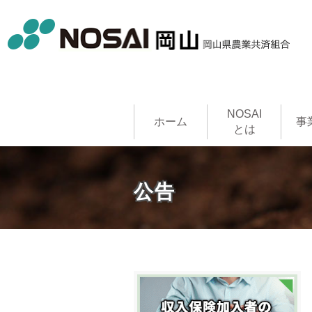
NOSAI
ホーム
事
とは
農作物共
家畜共済
果樹共済
畑作物共
園芸施設
建物共済
農機具共
収入保険
NOSAI
公告