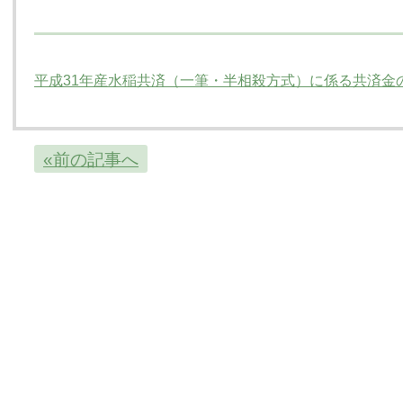
平成31年産水稲共済（一筆・半相殺方式）に係る共済金
«前の記事へ