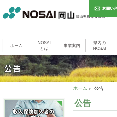
NOSAI
県内の
ホーム
事業案内
とは
NOSAI
農作物共済
本支所
家畜共済
果樹共済
畑作物共済
園芸施設共済
建物共済
農機具共済
収入保険制度
NOSAI用語集
家畜診療所
ホーム
公告
公告