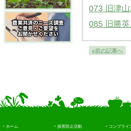
073 旧
085 旧
«前の記事へ
ホーム
損害防止活動
コンプライ