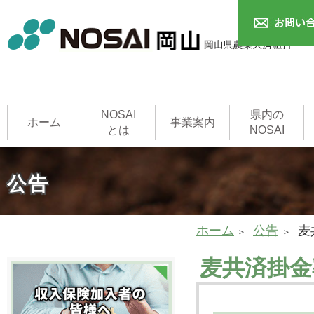
NOSAI
県内の
ホーム
事業案内
とは
NOSAI
農作物共済
本支所
家畜共済
果樹共済
畑作物共済
園芸施設共済
建物共済
農機具共済
収入保険制度
NOSAI用語集
家畜診療所
公告
ホーム
公告
麦
麦共済掛金