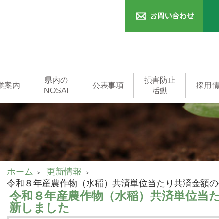
県内の
損害防止
業案内
公表事項
採用
NOSAI
活動
済
本支所
一般事務職
済
共済
済
制度
用語集
家畜診療所
家畜診療所
(獣医師)
ホーム
更新情報
令和８年産農作物（水稲）共済単位当たり共済金額の
令和８年産農作物（水稲）共済単位当
新しました