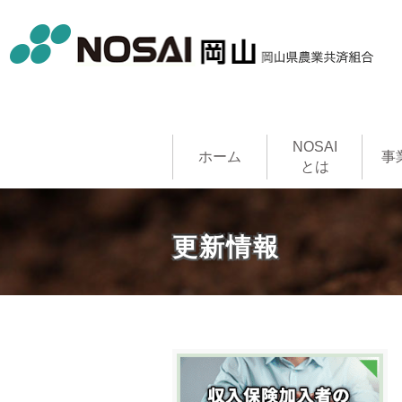
NOSAI
ホーム
事
とは
農作物共
家畜共済
果樹共済
畑作物共
園芸施設
建物共済
農機具共
収入保険
NOSAI
更新情報