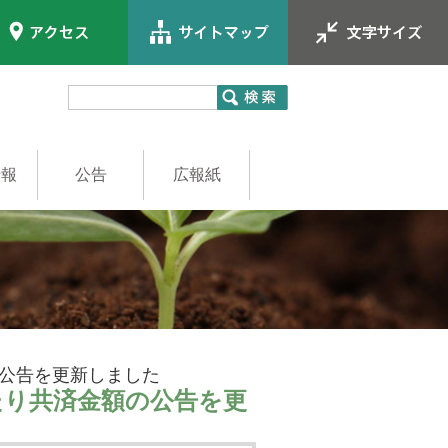
情報
公告
広報紙
員
職員
公告を更新しました
たり共済金額の公告を更