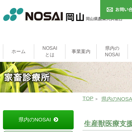
NOSAI
県内の
ホーム
事業案内
とは
NOSAI
農作物共済
本支所
家畜共済
果樹共済
畑作物共済
園芸施設共済
建物共済
農機具共済
収入保険制度
NOSAI用語集
家畜診療所
TOP
県内のNOSA
県内のNOSAI
生産獣医療支