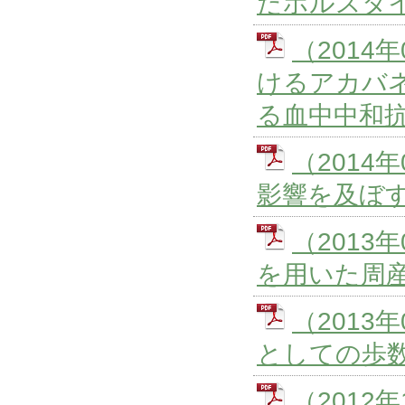
たホルスタ
（201
けるアカバネウ
る血中中和
（201
影響を及ぼ
（201
を用いた周
（201
としての歩
（201