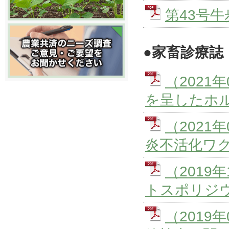
第43号牛
●家畜診療誌
（202
を呈したホ
（202
炎不活化ワ
（201
トスポリジ
（201