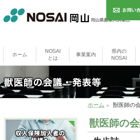
NOSAI
県内の
ホーム
事業案内
とは
NOSAI
農作物共済
本支所
家畜共済
果樹共済
畑作物共済
園芸施設共済
建物共済
農機具共済
収入保険制度
NOSAI用語集
家畜診療所
ホーム
獣医師の
獣医師の会